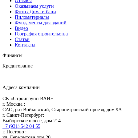
Отзывы
Оказываем услуги
Фото / Дома и бани
Пиломатериалы
Фундаменты для зданий
Видео
География строительства
Статьи
Контакты
Финансы
Кредитование
Адреса компании
СК «Стройгрупп ВАИ»
г.
Москва
:
САО, р-н Войковский, Старопетровский проезд, дом 9А
г.
Санкт-Петербург
:
Выборгское шоссе, дом 214
+7 (931) 542 04 55
г.
Пестово
:
ул. Лермонтова дом 20.