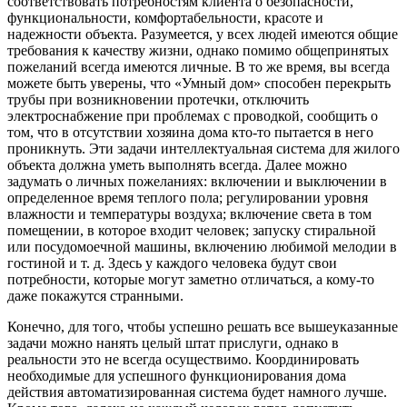
соответствовать потребностям клиента о безопасности,
функциональности, комфортабельности, красоте и
надежности объекта. Разумеется, у всех людей имеются общие
требования к качеству жизни, однако помимо общепринятых
пожеланий всегда имеются личные. В то же время, вы всегда
можете быть уверены, что «Умный дом» способен перекрыть
трубы при возникновении протечки, отключить
электроснабжение при проблемах с проводкой, сообщить о
том, что в отсутствии хозяина дома кто-то пытается в него
проникнуть. Эти задачи интеллектуальная система для жилого
объекта должна уметь выполнять всегда. Далее можно
задумать о личных пожеланиях: включении и выключении в
определенное время теплого пола; регулировании уровня
влажности и температуры воздуха; включение света в том
помещении, в которое входит человек; запуску стиральной
или посудомоечной машины, включению любимой мелодии в
гостиной и т. д. Здесь у каждого человека будут свои
потребности, которые могут заметно отличаться, а кому-то
даже покажутся странными.
Конечно, для того, чтобы успешно решать все вышеуказанные
задачи можно нанять целый штат прислуги, однако в
реальности это не всегда осуществимо. Координировать
необходимые для успешного функционирования дома
действия автоматизированная система будет намного лучше.