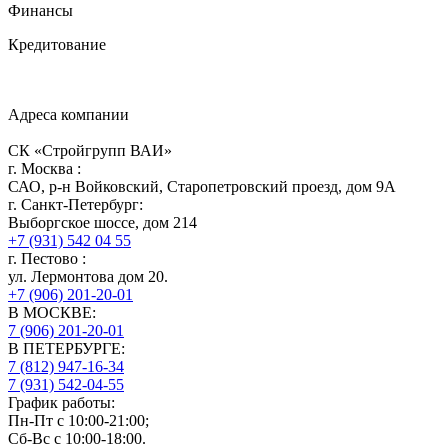
Финансы
Кредитование
Адреса компании
СК «Стройгрупп ВАИ»
г.
Москва
:
САО, р-н Войковский, Старопетровский проезд, дом 9А
г.
Санкт-Петербург
:
Выборгское шоссе, дом 214
+7 (931) 542 04 55
г.
Пестово
:
ул. Лермонтова дом 20.
+7 (906) 201-20-01
В МОСКВЕ:
7 (906)
201-20-01
В ПЕТЕРБУРГЕ:
7 (812)
947-16-34
7 (931)
542-04-55
График работы:
Пн-Пт с 10:00-21:00;
Сб-Вс с 10:00-18:00.