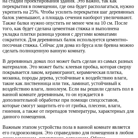
на стадии проектирования здания. Это важно, так как
перекрытия в помещении, где она будет располагаться, нужно
укрепить на 25%. Чтобы усилить перекрытия шаг деревянных
балок уменьшают, а площадь сечения наоборот увеличивают.
Также балки нужно опустить не менее чем на 10 см. После
того, как будет сделана цементная стяжка и выполнена
укладка плитки разница уровня с другими комнатами
сократится. Для деревянных балок используется цементно-
песочная стяжка. Сейчас для дома из бруса или бревна можно
сделать полноценную ванную комнату.
В деревянных домах пол может быть сделан из самых разных
материалов. Это может быть: клеевая пробка, которая сверху
покрывается лаком, керамогранит, керамическая плитка,
мозаика, породы дерева, устойчивые к воздействию влаги,
такие как лиственница или тик, ламинат, устойчивый к
воздействию влаги, линолеум. Если вы решили сделать пол в
ванной комнате деревянным, то он нуждается в
дополнительной обработке при помощи спецсоставов,
которые смогут защитить его от грибка, плесени, влаги,
гниения, а также от перепадов температуры, характерных для
данного помещения.
Важным этапом устройства пола в ванной комнате является
его гидроизоляция. Это справедливо для помещения в любом