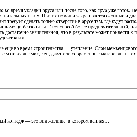
о во время укладки бруса или после того, как сруб уже готов. П
ополнительных пазах. При их помощи закрепляются оконные и дв
т требует сделать только отверстие в брусе там, где будут расп
ри помощи бензопилы. Этот способ более предпочтительный, пот
ть достаточно значительной, что в результате может привести к 
удозатратам.
е еще во время строительства — утепление. Слои межвенцового
ые материалы: мох, лен, джут или современные материалы на их 
ный коттедж — это вид жилища, в котором ванная…