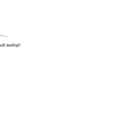
л —…
ный выбор!