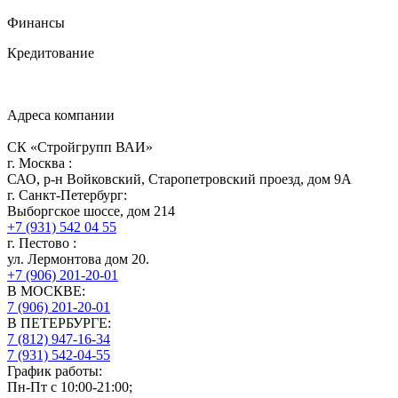
Финансы
Кредитование
Адреса компании
СК «Стройгрупп ВАИ»
г.
Москва
:
САО, р-н Войковский, Старопетровский проезд, дом 9А
г.
Санкт-Петербург
:
Выборгское шоссе, дом 214
+7 (931) 542 04 55
г.
Пестово
:
ул. Лермонтова дом 20.
+7 (906) 201-20-01
В МОСКВЕ:
7 (906)
201-20-01
В ПЕТЕРБУРГЕ:
7 (812)
947-16-34
7 (931)
542-04-55
График работы:
Пн-Пт с 10:00-21:00;