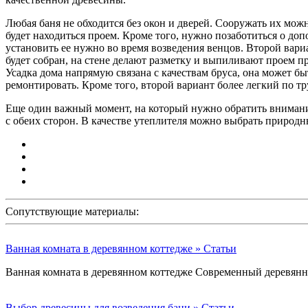
Любая баня не обходится без окон и дверей. Сооружать их можн
будет находиться проем. Кроме того, нужно позаботиться о д
установить ее нужно во время возведения венцов. Второй вариан
будет собран, на стене делают разметку и выпиливают проем п
Усадка дома напрямую связана с качествам бруса, она может бы
ремонтировать. Кроме того, второй вариант более легкий по тр
Еще один важный момент, на который нужно обратить внимани
с обеих сторон. В качестве утеплителя можно выбрать природн
Сопутствующие материалы:
Ванная комната в деревянном коттедже » Статьи
Ванная комната в деревянном коттедже Современный деревян
Выбор древесины для возведения бани » Статьи