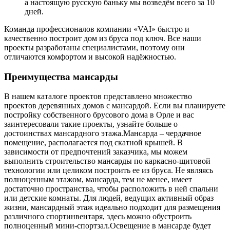
а настоящую русскую баньку мы возведём всего за 10
дней.
Команда профессионалов компании «VAI» быстро и
качественно построит дом из бруса под ключ. Все наши
проекты разработаны специалистами, поэтому они
отличаются комфортом и высокой надёжностью.
Преимущества мансарды
В нашем каталоге проектов представлено множество
проектов деревянных домов с мансардой. Если вы планируете
постройку собственного брусового дома в Орле и вас
заинтересовали такие проекты, узнайте больше о
достоинствах мансардного этажа.Мансарда – чердачное
помещение, располагается под скатной крышей. В
зависимости от предпочтений заказчика, мы можем
выполнить строительство мансарды по каркасно-щитовой
технологии или целиком построить ее из бруса. Не являясь
полноценным этажом, мансарда, тем не менее, имеет
достаточно пространства, чтобы расположить в ней спальни
или детские комнаты. Для людей, ведущих активный образ
жизни, мансардный этаж идеально подходит для размещения
различного спортинвентаря, здесь можно обустроить
полноценный мини-спортзал.Освещение в мансарде будет