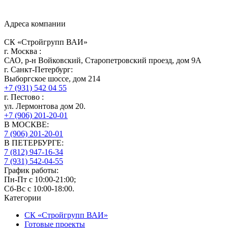
Адреса компании
СК «Стройгрупп ВАИ»
г.
Москва
:
САО, р-н Войковский, Старопетровский проезд, дом 9А
г.
Санкт-Петербург
:
Выборгское шоссе, дом 214
+7 (931) 542 04 55
г.
Пестово
:
ул. Лермонтова дом 20.
+7 (906) 201-20-01
В МОСКВЕ:
7 (906)
201-20-01
В ПЕТЕРБУРГЕ:
7 (812)
947-16-34
7 (931)
542-04-55
График работы:
Пн-Пт с 10:00-21:00;
Сб-Вс с 10:00-18:00.
Категории
СК «Стройгрупп ВАИ»
Готовые проекты