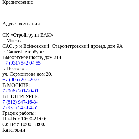
Кредитование
Адреса компании
СК «Стройгрупп ВАИ»
г.
Москва
:
САО, р-н Войковский, Старопетровский проезд, дом 9А
г.
Санкт-Петербург
:
Выборгское шоссе, дом 214
+7 (931) 542 04 55
г.
Пестово
:
ул. Лермонтова дом 20.
+7 (906) 201-20-01
В МОСКВЕ:
7 (906)
201-20-01
В ПЕТЕРБУРГЕ:
7 (812)
947-16-34
7 (931)
542-04-55
График работы:
Пн-Пт с 10:00-21:00;
Сб-Вс с 10:00-18:00.
Категории