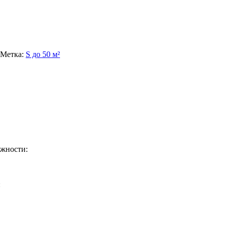
Метка:
S до 50 м²
ажности:
: