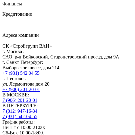
Финансы
Кредитование
Адреса компании
СК «Стройгрупп ВАИ»
г.
Москва
:
САО, р-н Войковский, Старопетровский проезд, дом 9А
г.
Санкт-Петербург
:
Выборгское шоссе, дом 214
+7 (931) 542 04 55
г.
Пестово
:
ул. Лермонтова дом 20.
+7 (906) 201-20-01
В МОСКВЕ:
7 (906)
201-20-01
В ПЕТЕРБУРГЕ:
7 (812)
947-16-34
7 (931)
542-04-55
График работы:
Пн-Пт с 10:00-21:00;
Сб-Вс с 10:00-18:00.