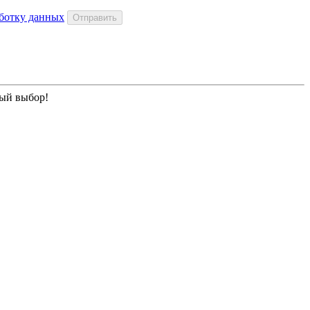
аботку данных
ный выбор!