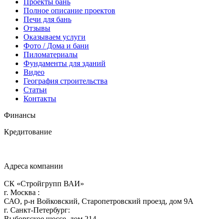
Проекты бань
Полное описание проектов
Печи для бань
Отзывы
Оказываем услуги
Фото / Дома и бани
Пиломатериалы
Фундаменты для зданий
Видео
География строительства
Статьи
Контакты
Финансы
Кредитование
Адреса компании
СК «Стройгрупп ВАИ»
г.
Москва
:
САО, р-н Войковский, Старопетровский проезд, дом 9А
г.
Санкт-Петербург
:
Выборгское шоссе, дом 214