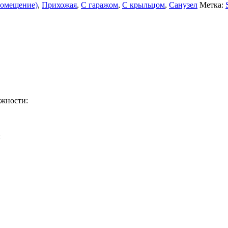
помещение)
,
Прихожая
,
С гаражом
,
С крыльцом
,
Санузел
Метка:
ажности:
: