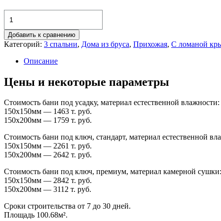
Количество
товара
Дом
Добавить к сравнению
из
Категорий:
3 спальни
,
Дома из бруса
,
Прихожая
,
С ломаной кр
бруса
9х9м
Описание
Т-37
/
Цены и некоторые параметры
100.68м²
Стоимость бани под усадку, материал естественной влажности:
150х150мм — 1463 т. руб.
150х200мм — 1759 т. руб.
Стоимость бани под ключ, стандарт, материал естественной вл
150х150мм — 2261 т. руб.
150х200мм — 2642 т. руб.
Стоимость бани под ключ, премиум, материал камерной сушки
150х150мм — 2842 т. руб.
150х200мм — 3112 т. руб.
Сроки строительства от 7 до 30 дней.
Площадь 100.68м².