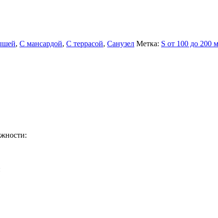
ышей
,
С мансардой
,
С террасой
,
Санузел
Метка:
S от 100 до 200 м
ажности:
: