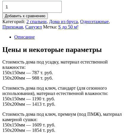
Количество
товара
Одноэтажный
Добавить к сравнению
дом
Категорий:
2 спальни
,
Дома из бруса
,
Одноэтажные
,
из
Прихожая
,
Санузел
Метка:
S до 50 м²
бруса
Д-15
Описание
(6х7)
/
Цены и некоторые параметры
39,04
м²
Стоимость дома под усадку, материал естественной
влажности:
150х150мм — 787 т. руб.
150х200мм — 988 т. руб.
Стоимость дома под ключ, стандарт (для сезонного
использования), материал естественной влажности:
150х150мм — 1190 т. руб.
150х200мм — 1413 т. руб.
Стоимость дома под ключ, премиум (под ПМЖ), материал
камерной сушки:
150х150мм — 1609 т. руб.
150х200мм — 1854 т. руб.