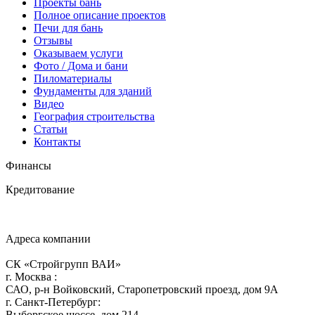
Проекты бань
Полное описание проектов
Печи для бань
Отзывы
Оказываем услуги
Фото / Дома и бани
Пиломатериалы
Фундаменты для зданий
Видео
География строительства
Статьи
Контакты
Финансы
Кредитование
Адреса компании
СК «Стройгрупп ВАИ»
г.
Москва
:
САО, р-н Войковский, Старопетровский проезд, дом 9А
г.
Санкт-Петербург
:
Выборгское шоссе, дом 214