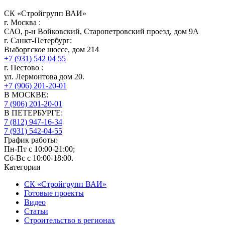
СК «Стройгрупп ВАИ»
г.
Москва
:
САО, р-н Войковский, Старопетровский проезд, дом 9А
г.
Санкт-Петербург
:
Выборгское шоссе, дом 214
+7 (931) 542 04 55
г.
Пестово
:
ул. Лермонтова дом 20.
+7 (906) 201-20-01
В МОСКВЕ:
7 (906)
201-20-01
В ПЕТЕРБУРГЕ:
7 (812)
947-16-34
7 (931)
542-04-55
График работы:
Пн-Пт с 10:00-21:00;
Сб-Вс с 10:00-18:00.
Категории
СК «Стройгрупп ВАИ»
Готовые проекты
Видео
Статьи
Строительство в регионах