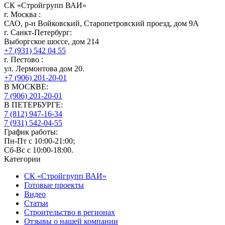
СК «Стройгрупп ВАИ»
г.
Москва
:
САО, р-н Войковский, Старопетровский проезд, дом 9А
г.
Санкт-Петербург
:
Выборгское шоссе, дом 214
+7 (931) 542 04 55
г.
Пестово
:
ул. Лермонтова дом 20.
+7 (906) 201-20-01
В МОСКВЕ:
7 (906)
201-20-01
В ПЕТЕРБУРГЕ:
7 (812)
947-16-34
7 (931)
542-04-55
График работы:
Пн-Пт с 10:00-21:00;
Сб-Вс с 10:00-18:00.
Категории
СК «Стройгрупп ВАИ»
Готовые проекты
Видео
Статьи
Строительство в регионах
Отзывы о нашей компании